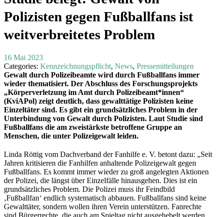
Polizisten gegen Fußballfans ist
weitverbreitetes Problem
16 Mai 2023
Categories:
Kennzeichnungspflicht
,
News
,
Pressemitteilungen
Gewalt durch Polizeibeamte wird durch Fußballfans immer
wieder thematisiert. Der Abschluss des Forschungsprojekts
„Körperverletzung im Amt durch Polizeibeamt*innen“
(KviAPol) zeigt deutlich, dass gewalttätige Polizisten keine
Einzeltäter sind. Es gibt ein grundsätzliches Problem in der
Unterbindung von Gewalt durch Polizisten. Laut Studie sind
Fußballfans die am zweistärkste betroffene Gruppe an
Menschen, die unter Polizeigewalt leiden.
Linda Röttig vom Dachverband der Fanhilfe e. V. betont dazu: „Seit
Jahren kritisieren die Fanhilfen anhaltende Polizeigewalt gegen
Fußballfans. Es kommt immer wieder zu groß angelegten Aktionen
der Polizei, die längst über Einzelfälle hinausgehen. Dies ist ein
grundsätzliches Problem. Die Polizei muss ihr Feindbild
‚Fußballfan‘ endlich systematisch abbauen. Fußballfans sind keine
Gewalttäter, sondern wollen ihren Verein unterstützen. Fanrechte
sind Bürgerrechte, die auch am Spieltag nicht ausgehebelt werden