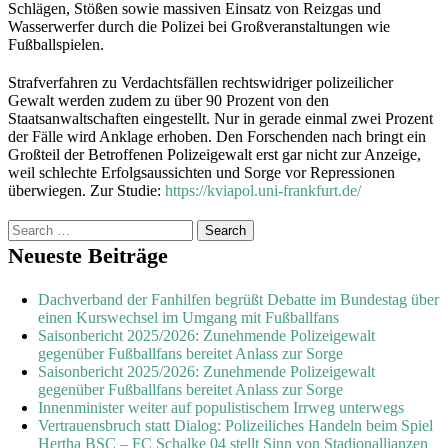
Schlägen, Stößen sowie massiven Einsatz von Reizgas und
Wasserwerfer durch die Polizei bei Großveranstaltungen wie
Fußballspielen.
Strafverfahren zu Verdachtsfällen rechtswidriger polizeilicher
Gewalt werden zudem zu über 90 Prozent von den
Staatsanwaltschaften eingestellt. Nur in gerade einmal zwei Prozent
der Fälle wird Anklage erhoben. Den Forschenden nach bringt ein
Großteil der Betroffenen Polizeigewalt erst gar nicht zur Anzeige,
weil schlechte Erfolgsaussichten und Sorge vor Repressionen
überwiegen. Zur Studie:
https://kviapol.uni-frankfurt.de/
Search
for:
Neueste Beiträge
Dachverband der Fanhilfen begrüßt Debatte im Bundestag über
einen Kurswechsel im Umgang mit Fußballfans
Saisonbericht 2025/2026: Zunehmende Polizeigewalt
gegenüber Fußballfans bereitet Anlass zur Sorge
Saisonbericht 2025/2026: Zunehmende Polizeigewalt
gegenüber Fußballfans bereitet Anlass zur Sorge
Innenminister weiter auf populistischem Irrweg unterwegs
Vertrauensbruch statt Dialog: Polizeiliches Handeln beim Spiel
Hertha BSC – FC Schalke 04 stellt Sinn von Stadionallianzen