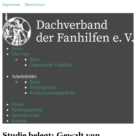
Impressum
Datenschutz
News
Über uns
Back
Organisierte Fanhilfen
Arbeitsfelder
Back
Polizeigesetze
Kennzeichnungspflicht
Presse
Stellungnahmen
Saisonberichte
Kontakt
Studie belegt: Gewalt von