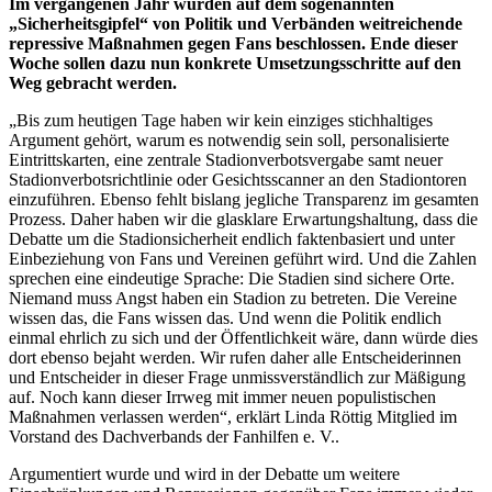
Im vergangenen Jahr wurden auf dem sogenannten
„Sicherheitsgipfel“ von Politik und Verbänden weitreichende
repressive Maßnahmen gegen Fans beschlossen. Ende dieser
Woche sollen dazu nun konkrete Umsetzungsschritte auf den
Weg gebracht werden.
„Bis zum heutigen Tage haben wir kein einziges stichhaltiges
Argument gehört, warum es notwendig sein soll, personalisierte
Eintrittskarten, eine zentrale Stadionverbotsvergabe samt neuer
Stadionverbotsrichtlinie oder Gesichtsscanner an den Stadiontoren
einzuführen. Ebenso fehlt bislang jegliche Transparenz im gesamten
Prozess. Daher haben wir die glasklare Erwartungshaltung, dass die
Debatte um die Stadionsicherheit endlich faktenbasiert und unter
Einbeziehung von Fans und Vereinen geführt wird. Und die Zahlen
sprechen eine eindeutige Sprache: Die Stadien sind sichere Orte.
Niemand muss Angst haben ein Stadion zu betreten. Die Vereine
wissen das, die Fans wissen das. Und wenn die Politik endlich
einmal ehrlich zu sich und der Öffentlichkeit wäre, dann würde dies
dort ebenso bejaht werden. Wir rufen daher alle Entscheiderinnen
und Entscheider in dieser Frage unmissverständlich zur Mäßigung
auf. Noch kann dieser Irrweg mit immer neuen populistischen
Maßnahmen verlassen werden“, erklärt Linda Röttig Mitglied im
Vorstand des Dachverbands der Fanhilfen e. V..
Argumentiert wurde und wird in der Debatte um weitere