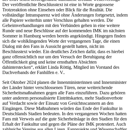
Der veröffentlichte Beschlusstext ist eine in Worte gegossene
Trotzreaktion ohne Einsehen oder Blick für die Realität. Die
vollständige Intransparenz wird ohne Änderungen fortgesetzt, indem
alle Papiere weiterhin unter Verschluss gehalten werden. Die
Geheimverhandlungen mit den Verbänden gehen in eine weitere
Runde und neue Beschlüsse auf der kommenden IMK im nächsten
Sommer in Hamburg werden bereits angekündigt. Hingegen finden
sich die wohlklingenden Worte der vergangenen Tage, die einen
Dialog mit den Fans in Aussicht gestellt hatten, nicht im
Beschlusstext wieder. Ein deutliches Zeichen dafür, dass es hierbei
ganz offensichtlich nur um den Versuch der Beruhigung der
Öffentlichkeit ging und keine ernsthaften Absichten
dahinterstecken“, erklärt Linda Röttig, Mitglied im Vorstand des
Dachverbands der Fanhilfen e. V..
Seit Oktober 2024 planen die Innenministerinnen und Innenminister
der Länder hinter verschlossenen Türen, neue weitreichende
Sicherheitsmaßnahmen gegen alle Fans einzuführen. Dazu gehören
unter anderem personalisierte Eintrittskarten, mehr Stadionverbote
auf Verdacht sowie der Einsatz von Gesichtsscannern an den
Eingängen. Diese Maßnahmen würden das Ende der Fankultur in
Deutschlands Stadien bedeuten. In den vergangenen Wochen hatten
Fans mit Verweis auf die gute Sicherheitslage in den Stadien für den
Erhalt der Fankultur und gegen die Pläne der IMK protestiert. Auch
zahlreiche Vereine aus allen Ligen, Fanprojekte und Wissenschaftler