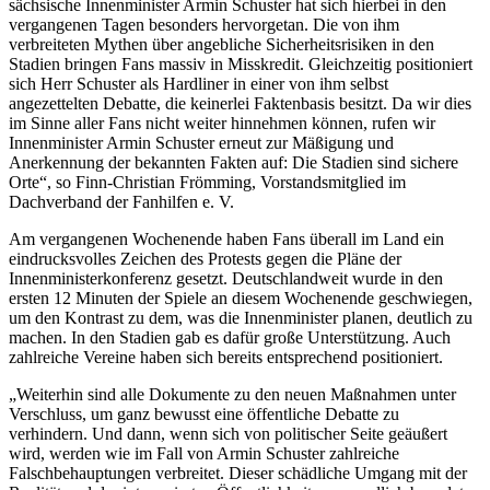
sächsische Innenminister Armin Schuster hat sich hierbei in den
vergangenen Tagen besonders hervorgetan. Die von ihm
verbreiteten Mythen über angebliche Sicherheitsrisiken in den
Stadien bringen Fans massiv in Misskredit. Gleichzeitig positioniert
sich Herr Schuster als Hardliner in einer von ihm selbst
angezettelten Debatte, die keinerlei Faktenbasis besitzt. Da wir dies
im Sinne aller Fans nicht weiter hinnehmen können, rufen wir
Innenminister Armin Schuster erneut zur Mäßigung und
Anerkennung der bekannten Fakten auf: Die Stadien sind sichere
Orte“, so Finn-Christian Frömming, Vorstandsmitglied im
Dachverband der Fanhilfen e. V.
Am vergangenen Wochenende haben Fans überall im Land ein
eindrucksvolles Zeichen des Protests gegen die Pläne der
Innenministerkonferenz gesetzt. Deutschlandweit wurde in den
ersten 12 Minuten der Spiele an diesem Wochenende geschwiegen,
um den Kontrast zu dem, was die Innenminister planen, deutlich zu
machen. In den Stadien gab es dafür große Unterstützung. Auch
zahlreiche Vereine haben sich bereits entsprechend positioniert.
„Weiterhin sind alle Dokumente zu den neuen Maßnahmen unter
Verschluss, um ganz bewusst eine öffentliche Debatte zu
verhindern. Und dann, wenn sich von politischer Seite geäußert
wird, werden wie im Fall von Armin Schuster zahlreiche
Falschbehauptungen verbreitet. Dieser schädliche Umgang mit der