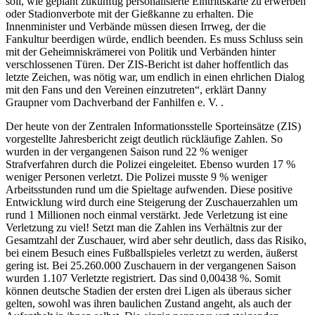
soll, wie geplant zukünftig personalisierte Eintrittskarte zu erwerben
oder Stadionverbote mit der Gießkanne zu erhalten. Die
Innenminister und Verbände müssen diesen Irrweg, der die
Fankultur beerdigen würde, endlich beenden. Es muss Schluss sein
mit der Geheimniskrämerei von Politik und Verbänden hinter
verschlossenen Türen. Der ZIS-Bericht ist daher hoffentlich das
letzte Zeichen, was nötig war, um endlich in einen ehrlichen Dialog
mit den Fans und den Vereinen einzutreten“, erklärt Danny
Graupner vom Dachverband der Fanhilfen e. V. .
Der heute von der Zentralen Informationsstelle Sporteinsätze (ZIS)
vorgestellte Jahresbericht zeigt deutlich rückläufige Zahlen. So
wurden in der vergangenen Saison rund 22 % weniger
Strafverfahren durch die Polizei eingeleitet. Ebenso wurden 17 %
weniger Personen verletzt. Die Polizei musste 9 % weniger
Arbeitsstunden rund um die Spieltage aufwenden. Diese positive
Entwicklung wird durch eine Steigerung der Zuschauerzahlen um
rund 1 Millionen noch einmal verstärkt. Jede Verletzung ist eine
Verletzung zu viel! Setzt man die Zahlen ins Verhältnis zur der
Gesamtzahl der Zuschauer, wird aber sehr deutlich, dass das Risiko,
bei einem Besuch eines Fußballspieles verletzt zu werden, äußerst
gering ist. Bei 25.260.000 Zuschauern in der vergangenen Saison
wurden 1.107 Verletzte registriert. Das sind 0,00438 %. Somit
können deutsche Stadien der ersten drei Ligen als überaus sicher
gelten, sowohl was ihren baulichen Zustand angeht, als auch der