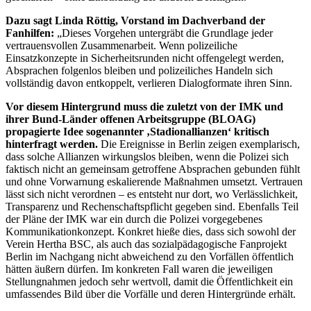
Dazu sagt Linda Röttig, Vorstand im Dachverband der
Fanhilfen:
„Dieses Vorgehen untergräbt die Grundlage jeder
vertrauensvollen Zusammenarbeit. Wenn polizeiliche
Einsatzkonzepte in Sicherheitsrunden nicht offengelegt werden,
Absprachen folgenlos bleiben und polizeiliches Handeln sich
vollständig davon entkoppelt, verlieren Dialogformate ihren Sinn.
Vor diesem Hintergrund muss die zuletzt von der IMK und
ihrer Bund-Länder offenen Arbeitsgruppe (BLOAG)
propagierte Idee sogenannter ‚Stadionallianzen‘ kritisch
hinterfragt werden.
Die Ereignisse in Berlin zeigen exemplarisch,
dass solche Allianzen wirkungslos bleiben, wenn die Polizei sich
faktisch nicht an gemeinsam getroffene Absprachen gebunden fühlt
und ohne Vorwarnung eskalierende Maßnahmen umsetzt. Vertrauen
lässt sich nicht verordnen – es entsteht nur dort, wo Verlässlichkeit,
Transparenz und Rechenschaftspflicht gegeben sind. Ebenfalls Teil
der Pläne der IMK war ein durch die Polizei vorgegebenes
Kommunikationkonzept. Konkret hieße dies, dass sich sowohl der
Verein Hertha BSC, als auch das sozialpädagogische Fanprojekt
Berlin im Nachgang nicht abweichend zu den Vorfällen öffentlich
hätten äußern dürfen. Im konkreten Fall waren die jeweiligen
Stellungnahmen jedoch sehr wertvoll, damit die Öffentlichkeit ein
umfassendes Bild über die Vorfälle und deren Hintergründe erhält.