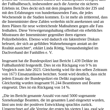
der Fußballbesuch, insbesondere auch die Anreise ein sicheres
Erlebnis ist. Dies deckt sich mit dem jüngsten Bericht der ZIS und
mit den Erfahrungen von hunderttausenden Fans, die jedes
Wochenende in die Stadien kommen. Es ist mehr als irritierend, dass
die Innenminister diese Zahlen weiterhin nicht anerkennen und an
ihren Plänen für neue weitreichende Maßnahmen gegen alle Fans
festhalten. Diese Verweigerungshaltung offenbart ein erhebliches
Misstrauen der Innenminister gegenüber ihren eigenen
Polizeibehörden. Ebenso wird dadurch ein faktenfreier Diskurs
befeuert, der sich an gefühlten Wahrnehmungen anstatt an der
Realität ausrichtet“, erklärt Linda Röttig, Vorstandsmitglied im
Dachverband der Fanhilfen e. V.
Insgesamt hat die Bundespolizei laut Bericht 1.439 Delikte im
Fußballumfeld festgestellt. Dies ist ein Rückgang von 9 % im
Vergleich zum Jahr 2023. Gleichzeitig wird für den selben Zeitraum
von 1673 Einsatzanlässen berichtet. Somit wird deutlich, dass nicht
jedem Einsatz der Bundespolizei ein Delikt zugrunde lag.
Gleichzeitig wurden insgesamt 91.244 Beamtinnen und Beamte
eingesetzt. Dies ist ein Rückgang von 14 %.
„Die im Bericht genannte Anzahl von rund 5000 sogenannte
Szenekundige Beamten, die im gesamten Land eingesetzt wurden,
lässt uns trotz der positiven Entwicklung sprachlos zurück.
Umgerechnet auf alle Vereine der ersten bis vierten Liga, egal wie