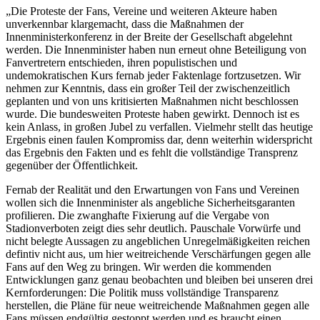
„Die Proteste der Fans, Vereine und weiteren Akteure haben
unverkennbar klargemacht, dass die Maßnahmen der
Innenministerkonferenz in der Breite der Gesellschaft abgelehnt
werden. Die Innenminister haben nun erneut ohne Beteiligung von
Fanvertretern entschieden, ihren populistischen und
undemokratischen Kurs fernab jeder Faktenlage fortzusetzen. Wir
nehmen zur Kenntnis, dass ein großer Teil der zwischenzeitlich
geplanten und von uns kritisierten Maßnahmen nicht beschlossen
wurde. Die bundesweiten Proteste haben gewirkt. Dennoch ist es
kein Anlass, in großen Jubel zu verfallen. Vielmehr stellt das heutige
Ergebnis einen faulen Kompromiss dar, denn weiterhin widerspricht
das Ergebnis den Fakten und es fehlt die vollständige Transprenz
gegenüber der Öffentlichkeit.
Fernab der Realität und den Erwartungen von Fans und Vereinen
wollen sich die Innenminister als angebliche Sicherheitsgaranten
profilieren. Die zwanghafte Fixierung auf die Vergabe von
Stadionverboten zeigt dies sehr deutlich. Pauschale Vorwürfe und
nicht belegte Aussagen zu angeblichen Unregelmäßigkeiten reichen
defintiv nicht aus, um hier weitreichende Verschärfungen gegen alle
Fans auf den Weg zu bringen. Wir werden die kommenden
Entwicklungen ganz genau beobachten und bleiben bei unseren drei
Kernforderungen: Die Politik muss vollständige Transparenz
herstellen, die Pläne für neue weitreichende Maßnahmen gegen alle
Fans müssen endgültig gestoppt werden und es braucht einen