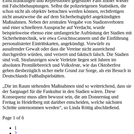
Einschränkungen und Repressionen gegenüber Fans immer wieder
mit Falschbehauptungen. Selbst die polizeieigenen Statistiken, die
schon nicht als objektiv betrachten werden können, rechtfertigen
nicht ansatzweise die auf dem Sicherheitsgipfel angekündigten
Maßnahmen. Neben der zentralen Vergabe von Stadionverboten
und einer schnelleren Aussprache auf Verdacht, wurde
beispielsweise ebenso eine umfangreiche Aufrüstung der Stadien mit
Sicherheitstechnik, wie etwa Gesichtsscannern und die Einführung
personalisierter Eintrittskarten, angekündigt. Vorwürfe zu
ausufernder Gewalt oder dass die Vereine nicht ausreichend
durchgreifen würden, sind verzerrt und faktisch falsch. Die Stadien
sind voll, Strafanzeigen sowie Verletzte liegen seit Jahren im
absoluten Promillebereich und Volksfeste, wie das Oktoberfest
geben diesbezüglich sicher mehr Grund zur Sorge, als ein Besuch in
Deutschlands Fußballspielstätten.
„Die im Raum stehenden Maßnahmen sind so weitreichend, dass sie
der Sargnagel für die Fankultur in den Stadien wären. Diese
Konsequenz muss allen bewusst sein, die am Donnerstag und
Freitag in Heidelberg mit darüber entscheiden, welche nächsten
Schritte unternommen werden“, so Linda Röttig abschließend.
Page 1 of 6
1
2