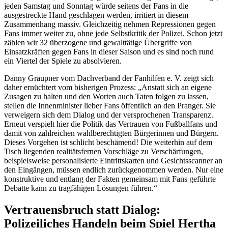
jeden Samstag und Sonntag würde seitens der Fans in die
ausgestreckte Hand geschlagen werden, irritiert in diesem
Zusammenhang massiv. Gleichzeitig nehmen Repressionen gegen
Fans immer weiter zu, ohne jede Selbstkritik der Polizei. Schon jetzt
zählen wir 32 überzogene und gewalttätige Übergriffe von
Einsatzkräften gegen Fans in dieser Saison und es sind noch rund
ein Viertel der Spiele zu absolvieren.
Danny Graupner vom Dachverband der Fanhilfen e. V. zeigt sich
daher ernüchtert vom bisherigen Prozess: „Anstatt sich an eigene
Zusagen zu halten und den Worten auch Taten folgen zu lassen,
stellen die Innenminister lieber Fans öffentlich an den Pranger. Sie
verweigern sich dem Dialog und der versprochenen Transparenz.
Erneut verspielt hier die Politik das Vertrauen von Fußballfans und
damit von zahlreichen wahlberechtigten Bürgerinnen und Bürgern.
Dieses Vorgehen ist schlicht beschämend! Die weiterhin auf dem
Tisch liegenden realitätsfernen Vorschläge zu Verschärfungen,
beispielsweise personalisierte Eintrittskarten und Gesichtsscanner an
den Eingängen, müssen endlich zurückgenommen werden. Nur eine
konstruktive und entlang der Fakten gemeinsam mit Fans geführte
Debatte kann zu tragfähigen Lösungen führen.“
Vertrauensbruch statt Dialog:
Polizeiliches Handeln beim Spiel Hertha