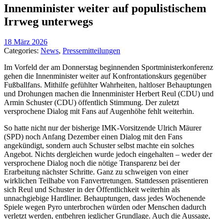
Innenminister weiter auf populistischem
Irrweg unterwegs
18 März 2026
Categories:
News
,
Pressemitteilungen
Im Vorfeld der am Donnerstag beginnenden Sportministerkonferenz
gehen die Innenminister weiter auf Konfrontationskurs gegenüber
Fußballfans. Mithilfe gefühlter Wahrheiten, haltloser Behauptungen
und Drohungen machen die Innenminister Herbert Reul (CDU) und
Armin Schuster (CDU) öffentlich Stimmung. Der zuletzt
versprochene Dialog mit Fans auf Augenhöhe fehlt weiterhin.
So hatte nicht nur der bisherige IMK-Vorsitzende Ulrich Mäurer
(SPD) noch Anfang Dezember einen Dialog mit den Fans
angekündigt, sondern auch Schuster selbst machte ein solches
Angebot. Nichts dergleichen wurde jedoch eingehalten – weder der
versprochene Dialog noch die nötige Transparenz bei der
Erarbeitung nächster Schritte. Ganz zu schweigen von einer
wirklichen Teilhabe von Fanvertretungen. Stattdessen präsentieren
sich Reul und Schuster in der Öffentlichkeit weiterhin als
unnachgiebige Hardliner. Behauptungen, dass jedes Wochenende
Spiele wegen Pyro unterbrochen würden oder Menschen dadurch
verletzt werden, entbehren jeglicher Grundlage. Auch die Aussage,