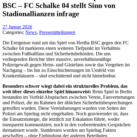
BSC – FC Schalke 04 stellt Sinn von
Stadionallianzen infrage
27 Januar 2026
Categories:
News
,
Pressemitteilungen
Die Ereignisse rund um das Spiel von Hertha BSC gegen den FC
Schalke 04 markieren einen weiteren Tiefpunkt im Verhältnis
zwischen Fußballfans und Sicherheitsbehörden. Die uns
vorliegenden Berichte über massive, unverhältnismäßige
Polizeigewalt gegen Heim- und Gästefans sowie das Vorgehen im
Nachgang – bis hin zu Einschüchterungen im Umfeld von
Krankenhäusern – sind erschütternd und nicht hinnehmbar.
Besonders schwer wiegt dabei ein strukturelles Problem, das
weit über dieses einzelne Spiel hinausweist:
Beim Spiel in Berlin
bestanden im Vorfeld Absprachen zwischen Verein, Fanvertretungen
und Polizei, die im Rahmen der üblichen Sicherheitsbesprechungen
getroffen wurden. Diese Vereinbarungen wurden von Seiten der
Polizei am Spieltag nicht eingehalten. Noch gravierender ist, dass
die Einsatzstrategie, die letztlich zur Eskalation führte, weder
transparent kommuniziert, noch in den vorbereitenden Gesprächen
thematisiert wurde. Stattdessen wurden am Spieltag Fakten
geschaffen – ohne Einbindung der anderen Beteiligten.