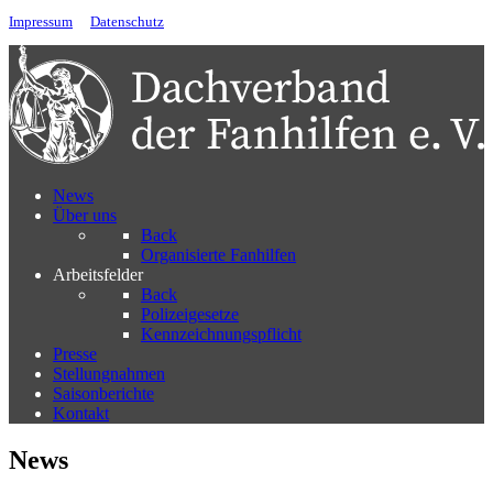
Impressum
Datenschutz
News
Über uns
Back
Organisierte Fanhilfen
Arbeitsfelder
Back
Polizeigesetze
Kennzeichnungspflicht
Presse
Stellungnahmen
Saisonberichte
Kontakt
News