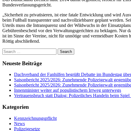
Bundesverfassungsgericht.
„Sicherheit zu privatisieren, ist eine fatale Entwicklung und wird A
beim Fußball transparenter und nachvollziehbarer geplant werden. Sei
Urteils muss die Intransparenz und der Wildwuchs in der Einsatzplanu
Gebührenbescheid vor den Verwaltungsgerichten zu beklagen. Nur dad
ist im Sinne der Vereine, nicht für unnötige und vermeidbare Kosten
Röttig abschließend.
Search
for:
Neueste Beiträge
Dachverband der Fanhilfen begrüßt Debatte im Bundestag übe
Saisonbericht 2025/2026: Zunehmende Polizeigewalt gegenüber 
Saisonbericht 2025/2026: Zunehmende Polizeigewalt gegenüber 
Innenminister weiter auf populistischem Irrweg unterwegs
Vertrauensbruch statt Dialog: Polizeiliches Handeln beim Spiel
Kategorien
Kennzeichnungspflicht
News
Polizeigesetze