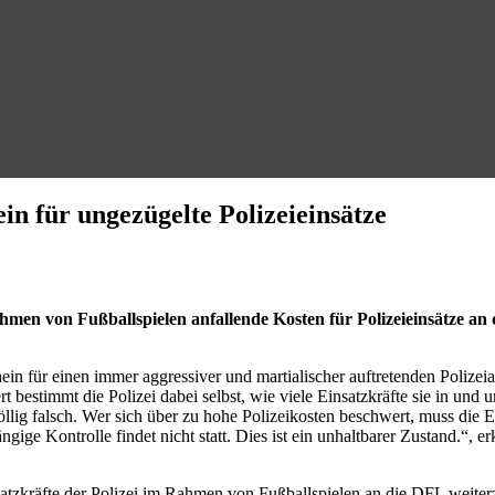
ein für ungezügelte Polizeieinsätze
hmen von Fußballspielen anfallende Kosten für Polizeieinsätze an
hein für einen immer aggressiver und martialischer auftretenden Polizei
t bestimmt die Polizei dabei selbst, wie viele Einsatzkräfte sie in und
lig falsch. Wer sich über zu hohe Polizeikosten beschwert, muss die Ein
gige Kontrolle findet nicht statt. Dies ist ein unhaltbarer Zustand.“, 
tzkräfte der Polizei im Rahmen von Fußballspielen an die DFL weiter