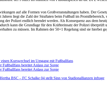
uswirkungen auf alle Formen von Großveranstaltungen haben. Der Gesetzg
t Jahren liegt die Zahl der Straftaten beim Fußball im Promillebereich,
ng der Polizei endlich beendet werden. Als Konsequenz aus dem heutige
urch kann die Grundlage für den Kräfteeinsatz der Polizei überprüft
 herhalten zu müssen. Im Rahmen der 50+1 Regelung sind sie hierbei ge
r einen Kurswechsel im Umgang mit Fußballfans
Fußballfans bereitet Anlass zur Sorge
Fußballfans bereitet Anlass zur Sorge
 Hertha BSC – FC Schalke 04 stellt Sinn von Stadionallianzen infrage