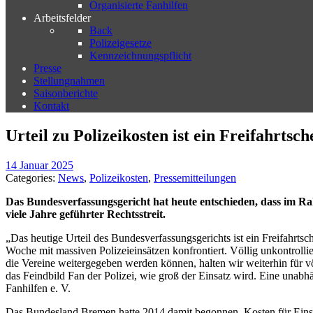
Organisierte Fanhilfen
Arbeitsfelder
Back
Polizeigesetze
Kennzeichnungspflicht
Presse
Stellungnahmen
Saisonberichte
Kontakt
Urteil zu Polizeikosten ist ein Freifahrtsch
14 Januar 2025
Categories:
News
,
Polizeikosten
,
Pressemitteilungen
Das Bundesverfassungsgericht hat heute entschieden, dass im Ra
viele Jahre geführter Rechtsstreit.
„Das heutige Urteil des Bundesverfassungsgerichts ist ein Freifahrtsc
Woche mit massiven Polizeieinsätzen konfrontiert. Völlig unkontrollier
die Vereine weitergegeben werden können, halten wir weiterhin für völ
das Feindbild Fan der Polizei, wie groß der Einsatz wird. Eine unabhän
Fanhilfen e. V.
Das Bundesland Bremen hatte 2014 damit begonnen, Kosten für Einsa