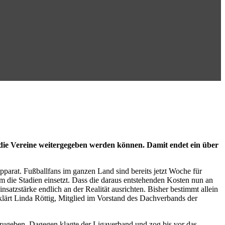
 die Vereine weitergegeben werden können. Damit endet ein über
apparat. Fußballfans im ganzen Land sind bereits jetzt Woche für
 um die Stadien einsetzt. Dass die daraus entstehenden Kosten nun an
satzstärke endlich an der Realität ausrichten. Bisher bestimmt allein
erklärt Linda Röttig, Mitglied im Vorstand des Dachverbands der
zugeben. Dagegen klagte der Ligaverband und zog bis vor das