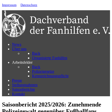
Impressum
Datenschutz
News
Über uns
Back
Organisierte Fanhilfen
Arbeitsfelder
Back
Polizeigesetze
Kennzeichnungspflicht
Presse
Stellungnahmen
Saisonberichte
Kontakt
Saisonbericht 2025/2026: Zunehmende
Polizeigewalt gegenüber Fußballfans