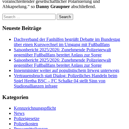
voranschreitender gesellschaftlicher Polarisierung und
Abkapselung.“
so
Danny Graupner
abschließend.
Search
for:
Neueste Beiträge
Dachverband der Fanhilfen begrüßt Debatte im Bundestag
über einen Kurswechsel im Umgang mit Fußballfans
Saisonbericht 2025/2026: Zunehmende Polizeigewalt
gegenüber Fußballfans bereitet Anlass zur Sorge
Saisonbericht 2025/2026: Zunehmende Polizeigewalt
gegenüber Fußballfans bereitet Anlass zur Sorge
Innenminister weiter auf populistischem Irrweg unterwegs
Vertrauensbruch statt Dialog: Polizeiliches Handeln beim
Spiel Hertha BSC – FC Schalke 04 stellt Sinn von
Stadionallianzen infrage
Kategorien
Kennzeichnungspflicht
News
Polizeigesetze
Polizeikosten
Pressemitteilungen