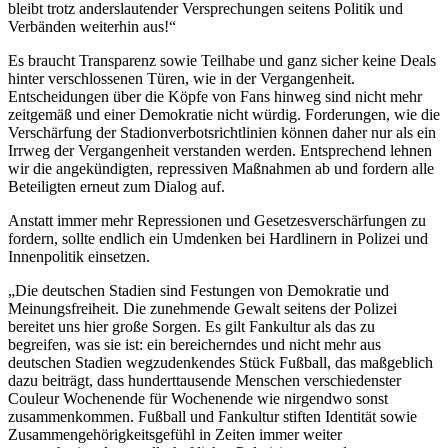
bleibt trotz anderslautender Versprechungen seitens Politik und
Verbänden weiterhin aus!“
Es braucht Transparenz sowie Teilhabe und ganz sicher keine Deals
hinter verschlossenen Türen, wie in der Vergangenheit.
Entscheidungen über die Köpfe von Fans hinweg sind nicht mehr
zeitgemäß und einer Demokratie nicht würdig. Forderungen, wie die
Verschärfung der Stadionverbotsrichtlinien können daher nur als ein
Irrweg der Vergangenheit verstanden werden. Entsprechend lehnen
wir die angekündigten, repressiven Maßnahmen ab und fordern alle
Beteiligten erneut zum Dialog auf.
Anstatt immer mehr Repressionen und Gesetzesverschärfungen zu
fordern, sollte endlich ein Umdenken bei Hardlinern in Polizei und
Innenpolitik einsetzen.
„Die deutschen Stadien sind Festungen von Demokratie und
Meinungsfreiheit. Die zunehmende Gewalt seitens der Polizei
bereitet uns hier große Sorgen. Es gilt Fankultur als das zu
begreifen, was sie ist: ein bereicherndes und nicht mehr aus
deutschen Stadien wegzudenkendes Stück Fußball, das maßgeblich
dazu beiträgt, dass hunderttausende Menschen verschiedenster
Couleur Wochenende für Wochenende wie nirgendwo sonst
zusammenkommen. Fußball und Fankultur stiften Identität sowie
Zusammengehörigkeitsgefühl in Zeiten immer weiter