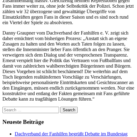
Zusammenhang massiv. Gleichzeitig nehmen Repressionen gegen
Fans immer weiter zu, ohne jede Selbstkritik der Polizei. Schon jetzt
zählen wir 32 überzogene und gewalttätige Übergriffe von
Einsatzkräften gegen Fans in dieser Saison und es sind noch rund
ein Viertel der Spiele zu absolvieren.
Danny Graupner vom Dachverband der Fanhilfen e. V. zeigt sich
daher ernüchtert vom bisherigen Prozess: „Anstatt sich an eigene
Zusagen zu halten und den Worten auch Taten folgen zu lassen,
stellen die Innenminister lieber Fans öffentlich an den Pranger. Sie
verweigern sich dem Dialog und der versprochenen Transparenz.
Erneut verspielt hier die Politik das Vertrauen von Fußballfans und
damit von zahlreichen wahlberechtigten Bürgerinnen und Bürgern.
Dieses Vorgehen ist schlicht beschämend! Die weiterhin auf dem
Tisch liegenden realitätsfernen Vorschläge zu Verschärfungen,
beispielsweise personalisierte Eintrittskarten und Gesichtsscanner an
den Eingängen, müssen endlich zurückgenommen werden. Nur eine
konstruktive und entlang der Fakten gemeinsam mit Fans geführte
Debatte kann zu tragfähigen Lösungen führen.“
Search
for:
Neueste Beiträge
Dachverband der Fanhilfen begrüßt Debatte im Bundestag