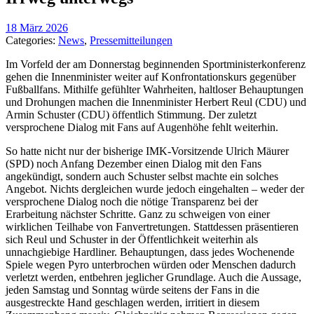
18 März 2026
Categories:
News
,
Pressemitteilungen
Im Vorfeld der am Donnerstag beginnenden Sportministerkonferenz
gehen die Innenminister weiter auf Konfrontationskurs gegenüber
Fußballfans. Mithilfe gefühlter Wahrheiten, haltloser Behauptungen
und Drohungen machen die Innenminister Herbert Reul (CDU) und
Armin Schuster (CDU) öffentlich Stimmung. Der zuletzt
versprochene Dialog mit Fans auf Augenhöhe fehlt weiterhin.
So hatte nicht nur der bisherige IMK-Vorsitzende Ulrich Mäurer
(SPD) noch Anfang Dezember einen Dialog mit den Fans
angekündigt, sondern auch Schuster selbst machte ein solches
Angebot. Nichts dergleichen wurde jedoch eingehalten – weder der
versprochene Dialog noch die nötige Transparenz bei der
Erarbeitung nächster Schritte. Ganz zu schweigen von einer
wirklichen Teilhabe von Fanvertretungen. Stattdessen präsentieren
sich Reul und Schuster in der Öffentlichkeit weiterhin als
unnachgiebige Hardliner. Behauptungen, dass jedes Wochenende
Spiele wegen Pyro unterbrochen würden oder Menschen dadurch
verletzt werden, entbehren jeglicher Grundlage. Auch die Aussage,
jeden Samstag und Sonntag würde seitens der Fans in die
ausgestreckte Hand geschlagen werden, irritiert in diesem