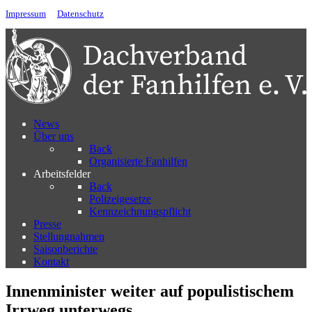
Impressum
Datenschutz
News
Über uns
Back
Organisierte Fanhilfen
Arbeitsfelder
Back
Polizeigesetze
Kennzeichnungspflicht
Presse
Stellungnahmen
Saisonberichte
Kontakt
Innenminister weiter auf populistischem
Irrweg unterwegs