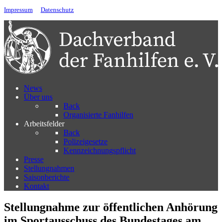
Impressum
Datenschutz
News
Über uns
Back
Organisierte Fanhilfen
Arbeitsfelder
Back
Polizeigesetze
Kennzeichnungspflicht
Presse
Stellungnahmen
Saisonberichte
Kontakt
Stellungnahme zur öffentlichen Anhörung
im Sportausschuss des Bundestages am